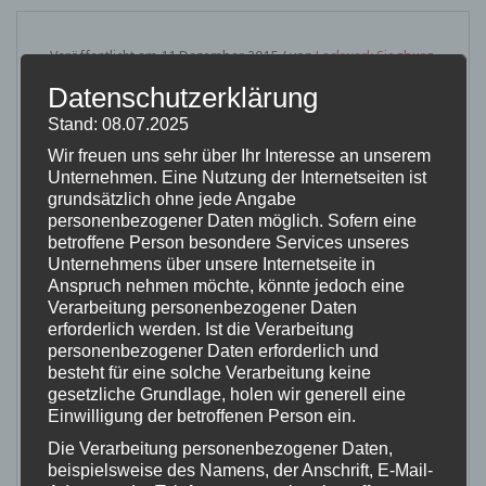
11
Veröffentlicht am 11 Dezember 2015 / von
Lackwerk Siegburg
Datenschutzerklärung
/
0 Kommentare
DEZ.
Stand: 08.07.2025
0
Wir freuen uns sehr über Ihr Interesse an unserem
Habe meinen Wagen abgegeben um die Scheiben
Unternehmen. Eine Nutzung der Internetseiten ist
folieren zu lassen.
grundsätzlich ohne jede Angabe
personenbezogener Daten möglich. Sofern eine
Tolle Arbeit ich bin mega zufrieden mit dem
betroffene Person besondere Services unseres
Ergebnis.
Unternehmens über unsere Internetseite in
Anspruch nehmen möchte, könnte jedoch eine
Preisleistung TOP!!!!!Und ein frisch gewaschene
Verarbeitung personenbezogener Daten
erforderlich werden. Ist die Verarbeitung
Auto innen und außen gab es auch noch dazu
?
personenbezogener Daten erforderlich und
Vielen Dank ans Team Lackwerk- Siegburg.
besteht für eine solche Verarbeitung keine
gesetzliche Grundlage, holen wir generell eine
Einwilligung der betroffenen Person ein.
Beitrag teilen:
Die Verarbeitung personenbezogener Daten,
beispielsweise des Namens, der Anschrift, E-Mail-