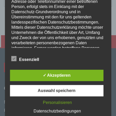
Adresse oder Telefonnummer einer betroffenen
Person, erfolgt stets im Einklang mit der
Datenschutz-Grundverordnung und in
Übereinstimmung mit den für uns geltenden
landesspezifischen Datenschutzbestimmungen.
Mittels dieser Datenschutzerklärung möchte unser
Unternehmen die Öffentlichkeit über Art, Umfang
und Zweck der von uns erhobenen, genutzten und
Termin vereinbaren
Kontaktieren Sie uns
verarbeiteten personenbezogenen Daten
informieren. Ferner werden betroffene Personen
mittels dieser Datenschutzerklärung über die ihnen
zustehenden Rechte aufgeklärt.
Essenziell
Wir haben als für die Verarbeitung Verantwortlicher
zahlreiche technische und organisatorische
✓ Akzeptieren
Maßnahmen umgesetzt, um einen möglichst
lückenlosen Schutz der über diese Internetseite
verarbeiteten personenbezogenen Daten
ÖFFNUNGSZEITEN
Auswahl speichern
sicherzustellen. Dennoch können Internetbasierte
Datenübertragungen grundsätzlich
Mo-Do 8.00-17.00 Uhr
Sicherheitslücken aufweisen, sodass ein absoluter
Personalisieren
Schutz nicht gewährleistet werden kann. Aus
Fr 8.00-14.00 Uhr
Datenschutzbedingungen
diesem Grund steht es jeder betroffenen Person