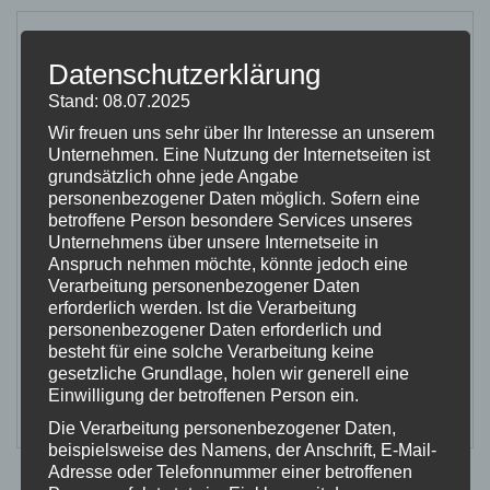
17
Veröffentlicht am 17 August 2022 / von
Lackwerk Siegburg
/
0
Datenschutzerklärung
Kommentare
AUG.
Stand: 08.07.2025
Wir freuen uns sehr über Ihr Interesse an unserem
0
Unternehmen. Eine Nutzung der Internetseiten ist
Sehr professionelle Arbeit. Tolles Betriebsklima.
grundsätzlich ohne jede Angabe
Habe meine Felgen lackieren lassen und war sehr
personenbezogener Daten möglich. Sofern eine
betroffene Person besondere Services unseres
zufrieden. Würde jederzeit wieder Lackierarbeiten
Unternehmens über unsere Internetseite in
hier ausführen lassen. Die Firma Lackwerk ist sehr
Anspruch nehmen möchte, könnte jedoch eine
Verarbeitung personenbezogener Daten
zu empfehlen.
erforderlich werden. Ist die Verarbeitung
personenbezogener Daten erforderlich und
besteht für eine solche Verarbeitung keine
Beitrag teilen:
gesetzliche Grundlage, holen wir generell eine
Einwilligung der betroffenen Person ein.
Die Verarbeitung personenbezogener Daten,
beispielsweise des Namens, der Anschrift, E-Mail-
Adresse oder Telefonnummer einer betroffenen