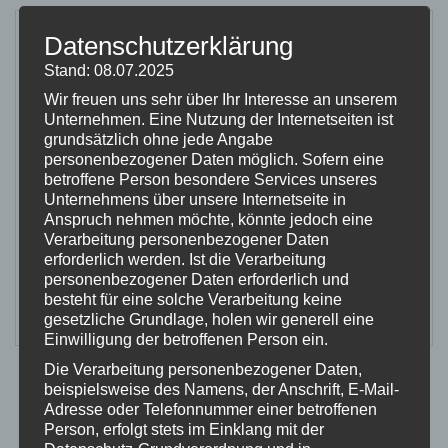
11
Datenschutzerklärung
Veröffentlicht am 11 Dezember 2015 / von
Lackwerk Siegburg
Stand: 08.07.2025
/
0 Kommentare
DEZ.
Wir freuen uns sehr über Ihr Interesse an unserem
Unternehmen. Eine Nutzung der Internetseiten ist
grundsätzlich ohne jede Angabe
0
super Preis-Leistungsverhältnis! Professionelle
personenbezogener Daten möglich. Sofern eine
Arbeit! Supernetter Meister! Kann ich zu 200%
betroffene Person besondere Services unseres
Unternehmens über unsere Internetseite in
weiterempfehlen! Vielen Dank!!
Anspruch nehmen möchte, könnte jedoch eine
Verarbeitung personenbezogener Daten
erforderlich werden. Ist die Verarbeitung
Beitrag teilen:
personenbezogener Daten erforderlich und
besteht für eine solche Verarbeitung keine
gesetzliche Grundlage, holen wir generell eine
Einwilligung der betroffenen Person ein.
Die Verarbeitung personenbezogener Daten,
beispielsweise des Namens, der Anschrift, E-Mail-
Adresse oder Telefonnummer einer betroffenen
Person, erfolgt stets im Einklang mit der